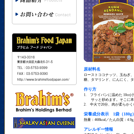
原材料名
ローストココナッツ、玉ねぎ、
糖、タマリンド、にんにく、タ
作り方
1. フライパンに温めた 10cc
サッと炒めます。そこに本品1
2. 中火で20分、肉が柔らか
栄養成分表示 1袋（180
熱量：468kcal／たん白質：4.9
アレルギー情報